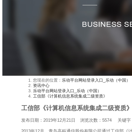
您现在的位置：
乐动平台网站登录入口_乐动（中国）
资讯中心
乐动平台网站登录入口_乐动（中国）
工信部《计算机信息系统集成二级资质》
工信部《计算机信息系统集成二级资质
发布日期：
2019年12月21日
浏览次数：
5574
关键字
2013年12月，青岛高科通信股份有限公司通过工信部