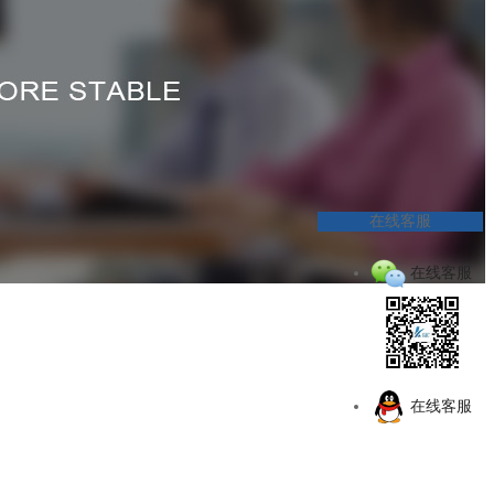
在线客服
在线客服
在线客服