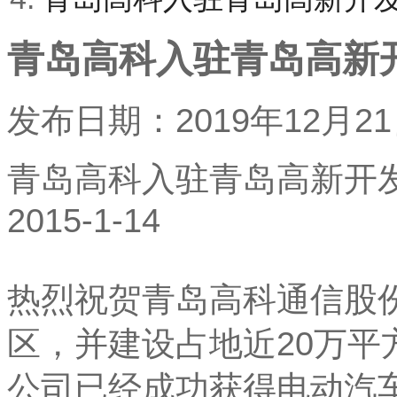
青岛高科入驻青岛高新
发布日期：
2019年12月2
青岛高科入驻青岛高新开
2015-1-14
热烈祝贺青岛高科通信股
区，并建设占地近20万
公司已经成功获得电动汽