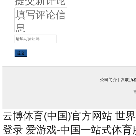
提交新评论
公司简介
|
发展历
云博体育(中国)官方网站
世界
登录
爱游戏-中国一站式体育