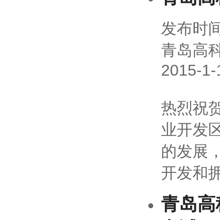
发布时间
青岛高
2015-1-
热烈祝
业开发
的发展
开发和
青岛高