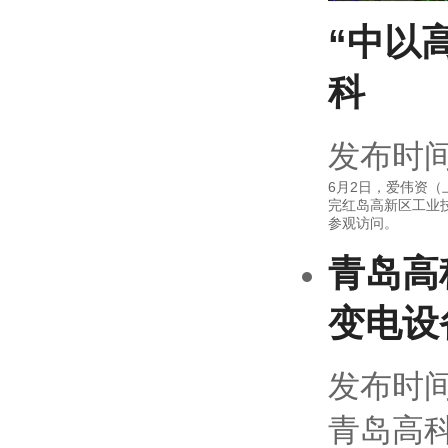
“中以
科
发布时间
6月2日，爱伟资（
完红岛高新区工业
参观访问。
青岛高
变电设
发布时间
青岛高