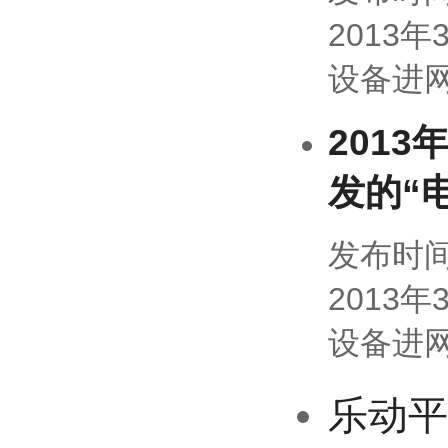
2013
设备进网
201
发的“
发布时间
2013
设备进网
乐动平