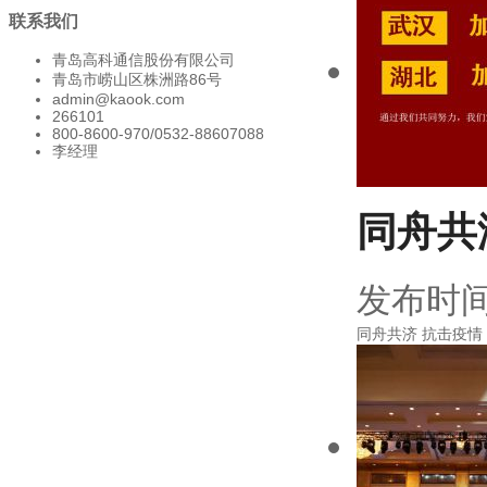
联系我们
青岛高科通信股份有限公司
青岛市崂山区株洲路86号
admin@kaook.com
266101
800-8600-970/0532-88607088
李经理
同舟共
发布时间
同舟共济 抗击疫情