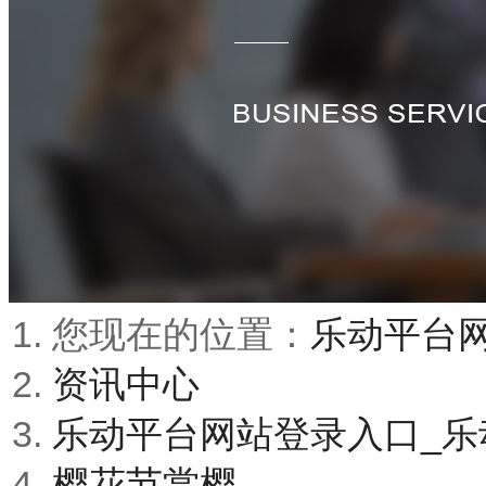
您现在的位置：
乐动平台
资讯中心
乐动平台网站登录入口_乐
樱花节赏樱