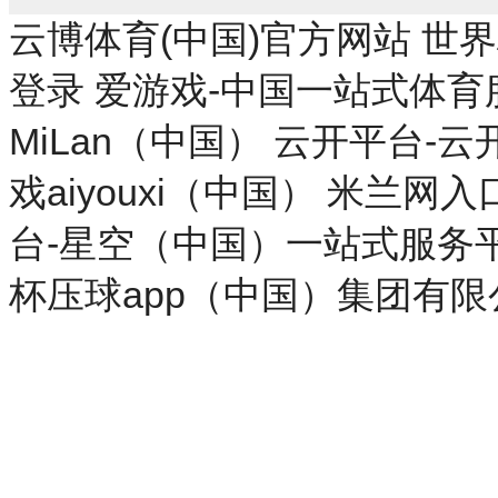
云博体育(中国)官方网站
世界
登录
爱游戏-中国一站式体育
MiLan（中国）
云开平台-云开
戏aiyouxi（中国）
米兰网入口
台-星空（中国）一站式服务
杯压球app（中国）集团有限