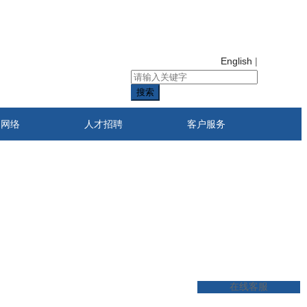
English
|
搜索
售网络
人才招聘
客户服务
在线客服