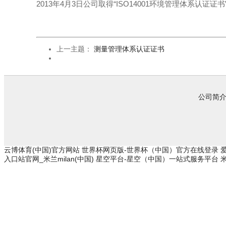
2013年4月3日公司取得“ISO14001环境管理体系认证证书
上一主题：
测量管理体系认证证书
公司简
云博体育(中国)官方网站
世界杯网页版-世界杯（中国）官方在线登录
入口站官网_米兰milan(中国)
星空平台-星空（中国）一站式服务平台